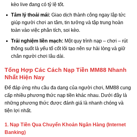
kèo live đang có tỷ lệ tốt.
Tâm lý thoải mái:
Giao dịch thành công ngay lập tức
giúp người chơi an tâm, tin tưởng và tập trung hoàn
toàn vào việc phân tích, soi kèo.
Trải nghiệm liền mạch:
Một quy trình nạp – chơi – rút
thông suốt là yếu tố cốt lõi tạo nên sự hài lòng và giữ
chân người chơi lâu dài.
Tổng Hợp Các Cách Nạp Tiền MM88 Nhanh
Nhất Hiện Nay
Để đáp ứng nhu cầu đa dạng của người chơi, MM88 cung
cấp nhiều phương thức nạp tiền khác nhau. Dưới đây là
những phương thức được đánh giá là nhanh chóng và
tiện lợi nhất.
1. Nạp Tiền Qua Chuyển Khoản Ngân Hàng (Internet
Banking)