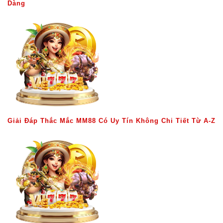
Dàng
Giải Đáp Thắc Mắc MM88 Có Uy Tín Không Chi Tiết Từ A-Z