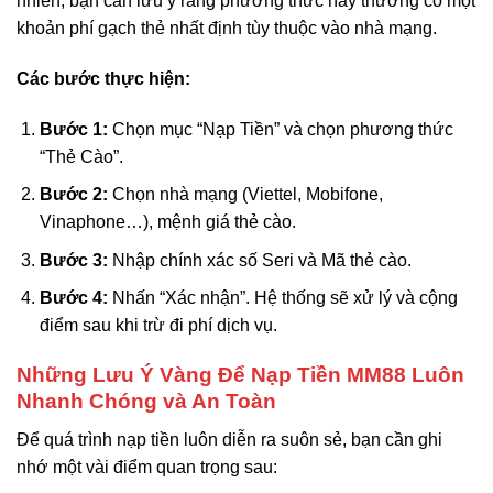
nhiên, bạn cần lưu ý rằng phương thức này thường có một
khoản phí gạch thẻ nhất định tùy thuộc vào nhà mạng.
Các bước thực hiện:
Bước 1:
Chọn mục “Nạp Tiền” và chọn phương thức
“Thẻ Cào”.
Bước 2:
Chọn nhà mạng (Viettel, Mobifone,
Vinaphone…), mệnh giá thẻ cào.
Bước 3:
Nhập chính xác số Seri và Mã thẻ cào.
Bước 4:
Nhấn “Xác nhận”. Hệ thống sẽ xử lý và cộng
điểm sau khi trừ đi phí dịch vụ.
Những Lưu Ý Vàng Để Nạp Tiền MM88 Luôn
Nhanh Chóng và An Toàn
Để quá trình nạp tiền luôn diễn ra suôn sẻ, bạn cần ghi
nhớ một vài điểm quan trọng sau: