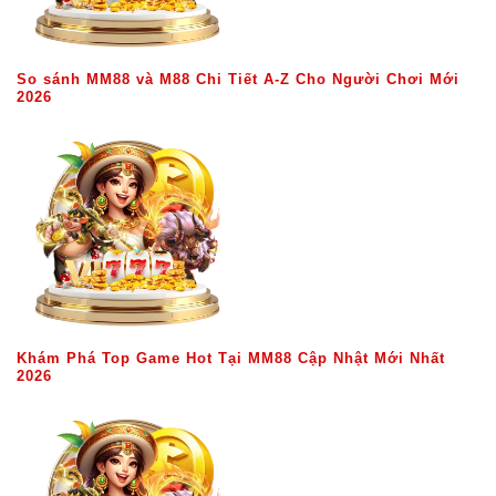
So sánh MM88 và M88 Chi Tiết A-Z Cho Người Chơi Mới
2026
Khám Phá Top Game Hot Tại MM88 Cập Nhật Mới Nhất
2026