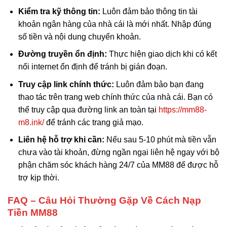
Kiểm tra kỹ thông tin:
Luôn đảm bảo thông tin tài
khoản ngân hàng của nhà cái là mới nhất. Nhập đúng
số tiền và nội dung chuyển khoản.
Đường truyền ổn định:
Thực hiện giao dịch khi có kết
nối internet ổn định để tránh bị gián đoạn.
Truy cập link chính thức:
Luôn đảm bảo bạn đang
thao tác trên trang web chính thức của nhà cái. Bạn có
thể truy cập qua đường link an toàn tại
https://mm88-
m8.ink/
để tránh các trang giả mạo.
Liên hệ hỗ trợ khi cần:
Nếu sau 5-10 phút mà tiền vẫn
chưa vào tài khoản, đừng ngần ngại liên hệ ngay với bộ
phận chăm sóc khách hàng 24/7 của MM88 để được hỗ
trợ kịp thời.
FAQ – Câu Hỏi Thường Gặp Về Cách Nạp
Tiền MM88