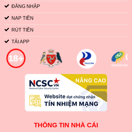
ĐĂNG NHẬP
NẠP TIỀN
RÚT TIỀN
TẢI APP
THÔNG TIN NHÀ CÁI