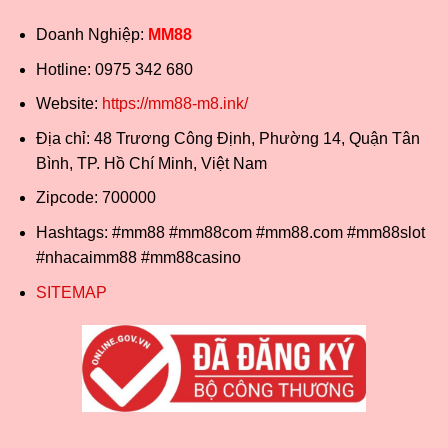
Doanh Nghiệp:
MM88
Hotline: 0975 342 680
Website:
https://mm88-m8.ink/
Địa chỉ: 48 Trương Công Định, Phường 14, Quận Tân
Bình, TP. Hồ Chí Minh, Việt Nam
Zipcode: 700000
Hashtags: #mm88 #mm88com #mm88.com #mm88slot
#nhacaimm88 #mm88casino
SITEMAP