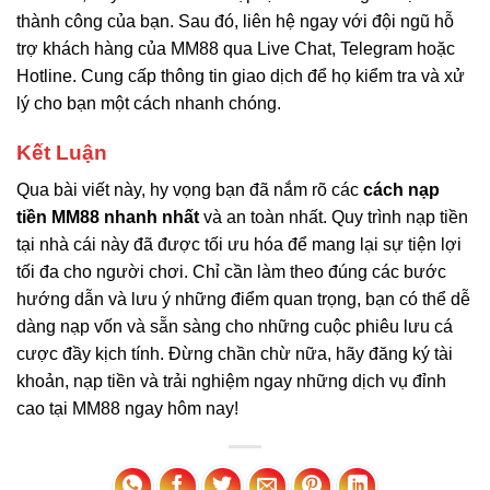
thành công của bạn. Sau đó, liên hệ ngay với đội ngũ hỗ
trợ khách hàng của MM88 qua Live Chat, Telegram hoặc
Hotline. Cung cấp thông tin giao dịch để họ kiểm tra và xử
lý cho bạn một cách nhanh chóng.
Kết Luận
Qua bài viết này, hy vọng bạn đã nắm rõ các
cách nạp
tiền MM88 nhanh nhất
và an toàn nhất. Quy trình nạp tiền
tại nhà cái này đã được tối ưu hóa để mang lại sự tiện lợi
tối đa cho người chơi. Chỉ cần làm theo đúng các bước
hướng dẫn và lưu ý những điểm quan trọng, bạn có thể dễ
dàng nạp vốn và sẵn sàng cho những cuộc phiêu lưu cá
cược đầy kịch tính. Đừng chần chừ nữa, hãy đăng ký tài
khoản, nạp tiền và trải nghiệm ngay những dịch vụ đỉnh
cao tại MM88 ngay hôm nay!