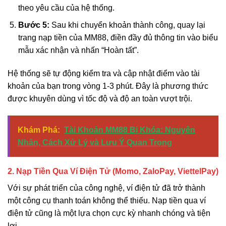
theo yêu cầu của hệ thống.
Bước 5:
Sau khi chuyển khoản thành công, quay lại
trang nạp tiền của MM88, điền đầy đủ thông tin vào biểu
mẫu xác nhận và nhấn “Hoàn tất”.
Hệ thống sẽ tự động kiểm tra và cập nhật điểm vào tài
khoản của bạn trong vòng 1-3 phút. Đây là phương thức
được khuyên dùng vì tốc độ và độ an toàn vượt trội.
Khám Phá:
Tài Khoản MM88 Bị Khóa: Nguyên
Nhân, Cách Xử Lý và Lưu Ý Quan Trọng
2. Nạp Tiền Qua Ví Điện Tử (Momo, ZaloPay, ViettelPay)
Với sự phát triển của công nghệ, ví điện tử đã trở thành
một công cụ thanh toán không thể thiếu. Nạp tiền qua ví
điện tử cũng là một lựa chọn cực kỳ nhanh chóng và tiện
lợi.